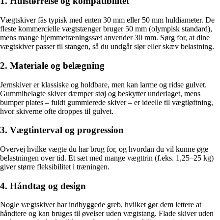
1. Hulstørrelse og kompatibilitet
Vægtskiver fås typisk med enten 30 mm eller 50 mm huldiameter. De
fleste kommercielle vægtstænger bruger 50 mm (olympisk standard),
mens mange hjemmetræningssæt anvender 30 mm. Sørg for, at dine
vægtskiver passer til stangen, så du undgår slør eller skæv belastning.
2. Materiale og belægning
Jernskiver er klassiske og holdbare, men kan larme og ridse gulvet.
Gummibelagte skiver dæmper støj og beskytter underlaget, mens
bumper plates – fuldt gummierede skiver – er ideelle til vægtløftning,
hvor skiverne ofte droppes til gulvet.
3. Vægtinterval og progression
Overvej hvilke vægte du har brug for, og hvordan du vil kunne øge
belastningen over tid. Et sæt med mange vægttrin (f.eks. 1,25–25 kg)
giver større fleksibilitet i træningen.
4. Håndtag og design
Nogle vægtskiver har indbyggede greb, hvilket gør dem lettere at
håndtere og kan bruges til øvelser uden vægtstang. Flade skiver uden