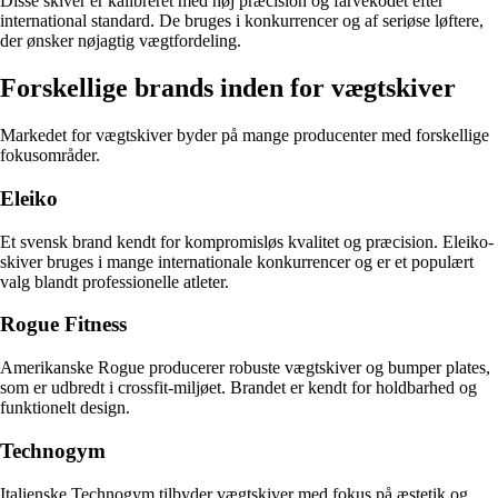
Disse skiver er kalibreret med høj præcision og farvekodet efter
international standard. De bruges i konkurrencer og af seriøse løftere,
der ønsker nøjagtig vægtfordeling.
Forskellige brands inden for vægtskiver
Markedet for vægtskiver byder på mange producenter med forskellige
fokusområder.
Eleiko
Et svensk brand kendt for kompromisløs kvalitet og præcision. Eleiko-
skiver bruges i mange internationale konkurrencer og er et populært
valg blandt professionelle atleter.
Rogue Fitness
Amerikanske Rogue producerer robuste vægtskiver og bumper plates,
som er udbredt i crossfit-miljøet. Brandet er kendt for holdbarhed og
funktionelt design.
Technogym
Italienske Technogym tilbyder vægtskiver med fokus på æstetik og