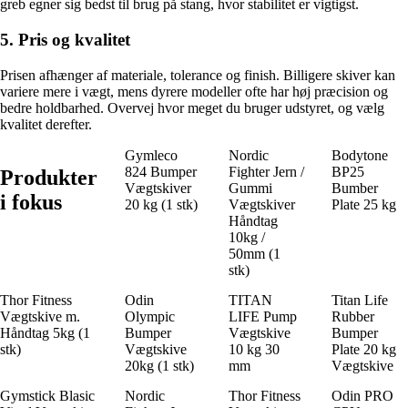
greb egner sig bedst til brug på stang, hvor stabilitet er vigtigst.
5. Pris og kvalitet
Prisen afhænger af materiale, tolerance og finish. Billigere skiver kan
variere mere i vægt, mens dyrere modeller ofte har høj præcision og
bedre holdbarhed. Overvej hvor meget du bruger udstyret, og vælg
kvalitet derefter.
Gymleco
Nordic
Bodytone
824 Bumper
Fighter Jern /
BP25
Produkter
Vægtskiver
Gummi
Bumber
i fokus
20 kg (1 stk)
Vægtskiver
Plate 25 kg
Håndtag
10kg /
50mm (1
stk)
Thor Fitness
Odin
TITAN
Titan Life
Vægtskive m.
Olympic
LIFE Pump
Rubber
Håndtag 5kg (1
Bumper
Vægtskive
Bumper
stk)
Vægtskive
10 kg 30
Plate 20 kg
20kg (1 stk)
mm
Vægtskive
Gymstick Blasic
Nordic
Thor Fitness
Odin PRO