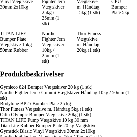
Vinyl Vægtskive
Fighter Jern
Vægtskive
CPU
30mm 2x10kg
Vægtskiver
m. Håndtag
Bumper
25kg /
15kg (1 stk)
Plate 5kg
25mm (1
stk)
TITAN LIFE
Nordic
Thor Fitness
Bumper Plate
Fighter Jern
Vægtskive
Vægtskive 15kg
Vægtskiver
m. Håndtag
50mm Rubber
10kg /
20kg (1 stk)
25mm (1
stk)
Produktbeskrivelser
Gymleco 824 Bumper Vægtskiver 20 kg (1 stk)
Nordic Fighter Jern / Gummi Vægtskiver Håndtag 10kg / 50mm (1
stk)
Bodytone BP25 Bumber Plate 25 kg
Thor Fitness Vægtskive m. Håndtag 5kg (1 stk)
Odin Olympic Bumper Vægtskive 20kg (1 stk)
TITAN LIFE Pump Vægtskive 10 kg 30 mm
Titan Life Rubber Bumper Plate 20 kg Vægtskive
Gymstick Blasic Vinyl Vægtskive 30mm 2x10kg
Nordic Fighter Jern Vægtskiver 25kg / 25mm (1 stk)