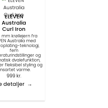
ELEVEN
Australia
Curl Iron
2 mm krøllejern fra
VEN Australia med
roplating-teknologi,
fem
aturindstillinger og
atisk dvalefunktion,
er fleksibel styling og
nsartet varme.
999
kr.
e detaljer