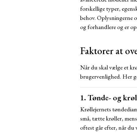
forskellige typer, egens
behov. Oplysningerne om
og forhandlere og er ops
Faktorer at ov
Når du skal vælge et krø
brugervenlighed. Her ge
1. Tønde- og krøl
Krøllejernets tøndediam
små, tætte krøller, men
oftest går efter, når du 