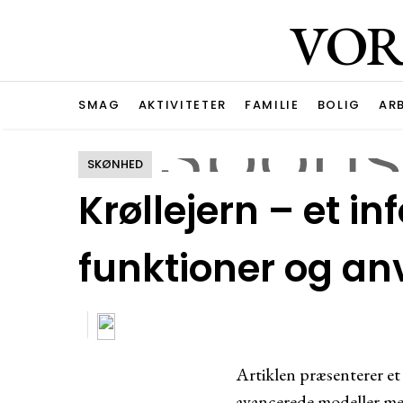
VOR
SMAG
AKTIVITETER
FAMILIE
BOLIG
AR
SKØNHED
Krøllejern – et in
funktioner og an
Artiklen præsenterer et 
avancerede modeller med 