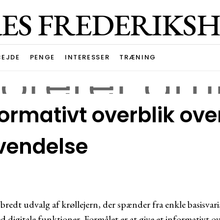
ES FREDERIKS
BEJDE
PENGE
INTERESSER
TRÆNING
formativt overblik ove
vendelse
bredt udvalg af krøllejern, der spænder fra enkle basisvari
digitale funktioner. Formålet er at give et informativt ov