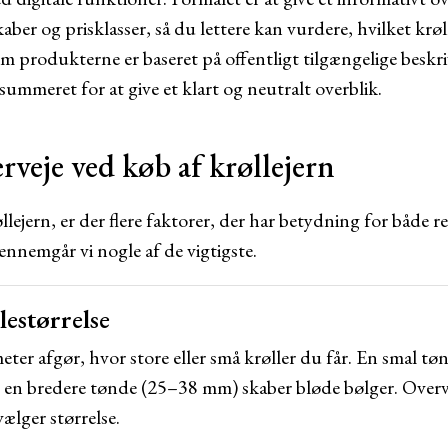
kaber og prisklasser, så du lettere kan vurdere, hvilket krø
 produkterne er baseret på offentligt tilgængelige beskri
ummeret for at give et klart og neutralt overblik.
erveje ved køb af krøllejern
llejern, er der flere faktorer, der har betydning for både r
nnemgår vi nogle af de vigtigste.
lestørrelse
eter afgør, hvor store eller små krøller du får. En smal t
s en bredere tønde (25–38 mm) skaber bløde bølger. Overve
vælger størrelse.