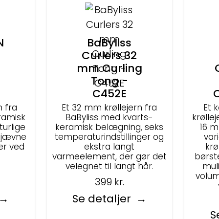
N
BaByliss
Curlers 32
mm Curling
Tong -
C452E
C
n fra
Et 32 mm krøllejern fra
Et 
ramisk
BaByliss med kvarts-
krølle
turlige
keramisk belægning, seks
16 m
r jævne
temperaturindstillinger og
var
er ved
ekstra langt
krø
varmeelement, der gør det
børst
velegnet til langt hår.
muli
volum
399
kr.
Se detaljer
S