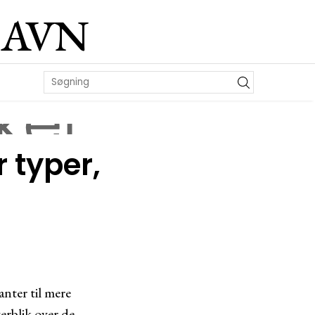
HAVN
r typer,
anter til mere
erblik over de