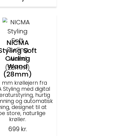
NICMA
Styling Soft
Curling
Wand
(28mm)
8 mm krøllejern fra
 Styling med digital
raturstyring, hurtig
ning og automatisk
ning, designet til at
e store, naturlige
krøller.
699
kr.