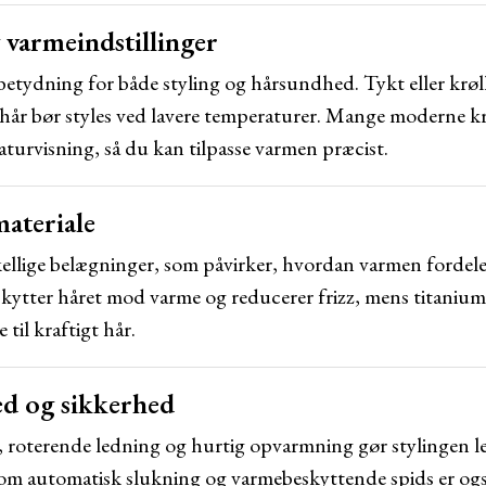
 varmeindstillinger
etydning for både styling og hårsundhed. Tykt eller krøll
 hår bør styles ved lavere temperaturer. Mange moderne krø
aturvisning, så du kan tilpasse varmen præcist.
materiale
kellige belægninger, som påvirker, hvordan varmen fordel
skytter håret mod varme og reducerer frizz, mens titanium-
til kraftigt hår.
ed og sikkerhed
roterende ledning og hurtig opvarmning gør stylingen le
m automatisk slukning og varmebeskyttende spids er også