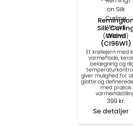
Remingto
Silk Curlin
Wand
(CI96W1)
Et krøllejern med 
varmeflade, kera
belægning og dig
temperaturkontrol
giver mulighed for a
glatte og definerede
med præcis
varmeindstillin
399
kr.
Se detaljer