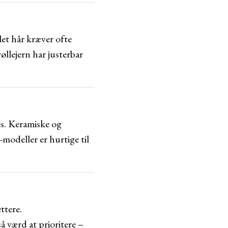
et hår kræver ofte
llejern har justerbar
es. Keramiske og
modeller er hurtige til
ttere.
 værd at prioritere –