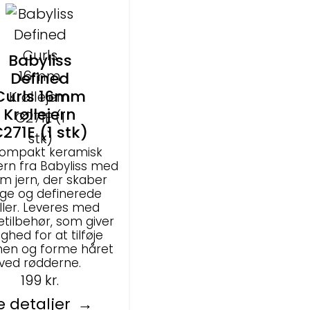
Babyliss
Defined
Curls 16mm
Krøllejern
271E (1 stk)
kompakt keramisk
jern fra Babyliss med
m jern, der skaber
ige og definerede
ller. Leveres med
etilbehør, som giver
ghed for at tilføje
en og forme håret
ved rødderne.
199
kr.
e detaljer