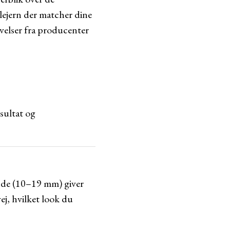
llejern der matcher dine
velser fra producenter
esultat og
ønde (10–19 mm) giver
j, hvilket look du