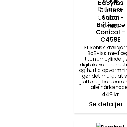
BaByliss
Curlers
Salon
Brilliance
Conical -
C458E
Et konisk krøllejer
BaByliss med æ
titaniumcylinder,
digitale varmeindsti
og hurtig opvarmni
gør det muligt at 
glatte og holdbare kr
alle hårlængde
449
kr.
Se detaljer