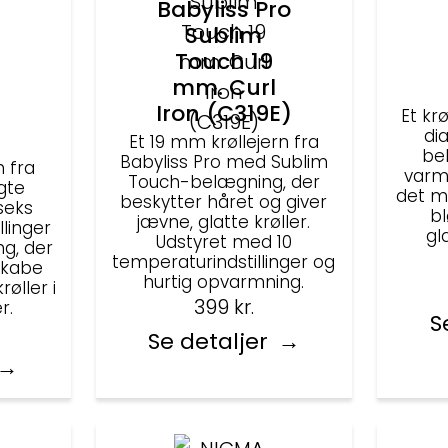
Babyliss Pro
Sublim
Touch 19
mm. Curl
Iron (C319E)
Et kr
di
Et 19 mm krøllejern fra
be
Babyliss Pro med Sublim
n fra
varm
Touch-belægning, der
gte
det mu
beskytter håret og giver
 seks
bl
jævne, glatte krøller.
llinger
gl
Udstyret med 10
ng, der
temperaturindstillinger og
skabe
hurtig opvarmning.
øller i
399
kr.
r.
S
Se detaljer