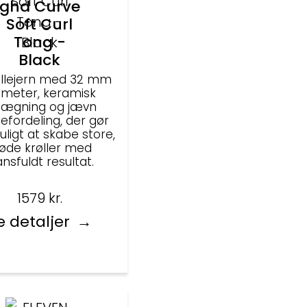
ghd Curve
Soft Curl
Tong -
Black
øllejern med 32 mm
ameter, keramisk
lægning og jævn
efordeling, der gør
ligt at skabe store,
øde krøller med
ansfuldt resultat.
1579
kr.
e detaljer