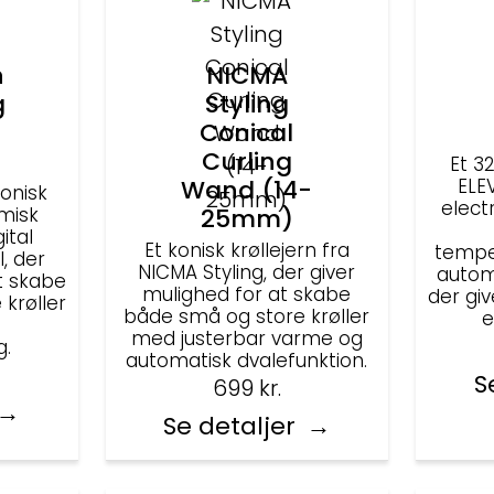
n
NICMA
g
Styling
Conical
Curling
Et 3
Wand (14-
ELE
konisk
elect
misk
25mm)
ital
Et konisk krøllejern fra
temper
, der
NICMA Styling, der giver
autom
t skabe
mulighed for at skabe
der giv
 krøller
både små og store krøller
e
med justerbar varme og
g.
automatisk dvalefunktion.
S
699
kr.
Se detaljer