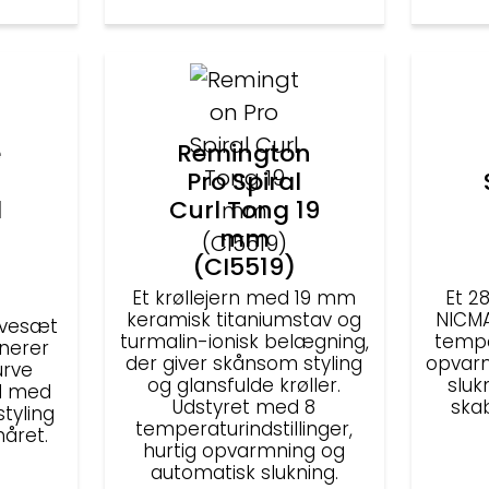
e
Remington
Pro Spiral
d
Curl Tong 19
mm
(CI5519)
Et krøllejern med 19 mm
Et 2
keramisk titaniumstav og
NICMA
gavesæt
turmalin-ionisk belægning,
tempe
inerer
der giver skånsom styling
opvarm
urve
og glansfulde krøller.
sluk
d med
Udstyret med 8
skab
styling
temperaturindstillinger,
håret.
hurtig opvarmning og
automatisk slukning.