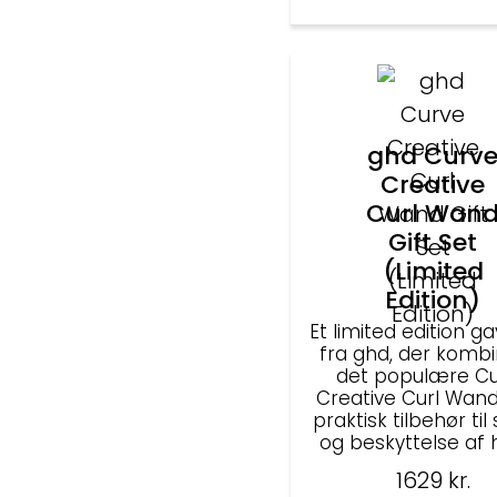
ghd Curv
Creative
Curl Wan
Gift Set
(Limited
Edition)
Et limited edition 
fra ghd, der komb
det populære C
Creative Curl Wan
praktisk tilbehør til 
og beskyttelse af 
1629
kr.