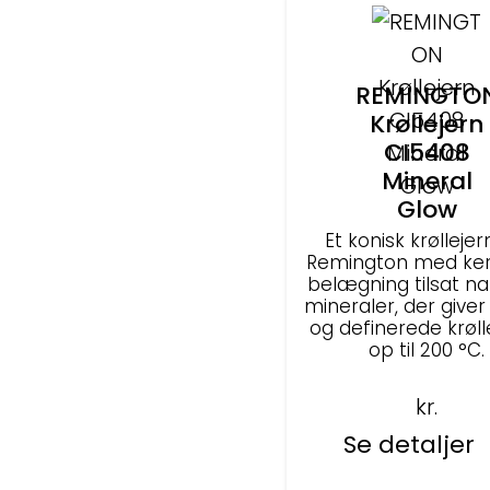
REMINGTO
Krøllejern
CI5408
Mineral
Glow
Et konisk krøllejer
Remington med ke
belægning tilsat na
mineraler, der give
og definerede krøll
op til 200 °C.
kr.
Se detaljer