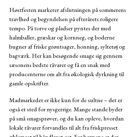
Høstfesten markerer afslutningen på sommerens
travlhed og begyndelsen på efterårets roligere
tempo. På torve og pladser pyntes der med
halmballer, græskar og kornneg, og boderne
bugner af friske grøntsager, honning, syltetøj og
bagværk. Her kan besøgende smage sig gennem
sæsonens bedste råvarer og få en snak med
producenterne om alt fra økologisk dyrkning til
gamle opskrifter.
Madmarkedet er ikke kun for de sultne – det er
også et sted for nysgerrige. Mange stande byder
på små smagsprøver, og du kan opleve, hvordan
lokale råvarer forvandles til alt fra friskpresset
æblemost til håndlavet ost. For børnene er der