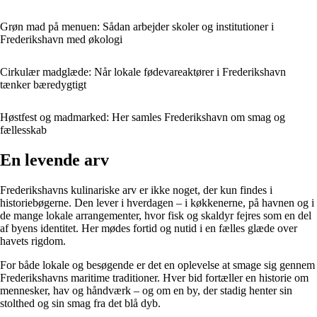
Grøn mad på menuen: Sådan arbejder skoler og institutioner i
Frederikshavn med økologi
Cirkulær madglæde: Når lokale fødevareaktører i Frederikshavn
tænker bæredygtigt
Høstfest og madmarked: Her samles Frederikshavn om smag og
fællesskab
En levende arv
Frederikshavns kulinariske arv er ikke noget, der kun findes i
historiebøgerne. Den lever i hverdagen – i køkkenerne, på havnen og i
de mange lokale arrangementer, hvor fisk og skaldyr fejres som en del
af byens identitet. Her mødes fortid og nutid i en fælles glæde over
havets rigdom.
For både lokale og besøgende er det en oplevelse at smage sig gennem
Frederikshavns maritime traditioner. Hver bid fortæller en historie om
mennesker, hav og håndværk – og om en by, der stadig henter sin
stolthed og sin smag fra det blå dyb.