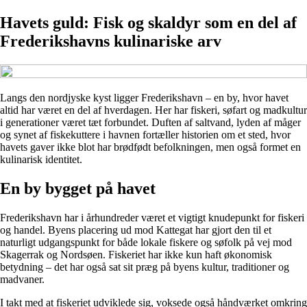
Havets guld: Fisk og skaldyr som en del af
Frederikshavns kulinariske arv
Langs den nordjyske kyst ligger Frederikshavn – en by, hvor havet
altid har været en del af hverdagen. Her har fiskeri, søfart og madkultur
i generationer været tæt forbundet. Duften af saltvand, lyden af måger
og synet af fiskekuttere i havnen fortæller historien om et sted, hvor
havets gaver ikke blot har brødfødt befolkningen, men også formet en
kulinarisk identitet.
En by bygget på havet
Frederikshavn har i århundreder været et vigtigt knudepunkt for fiskeri
og handel. Byens placering ud mod Kattegat har gjort den til et
naturligt udgangspunkt for både lokale fiskere og søfolk på vej mod
Skagerrak og Nordsøen. Fiskeriet har ikke kun haft økonomisk
betydning – det har også sat sit præg på byens kultur, traditioner og
madvaner.
I takt med at fiskeriet udviklede sig, voksede også håndværket omkring