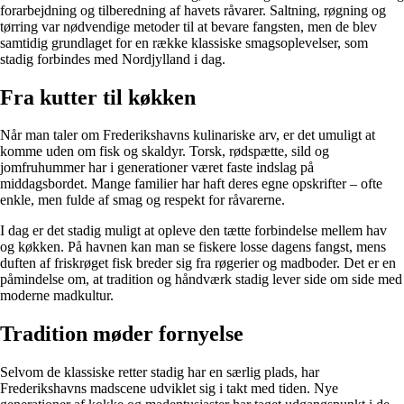
forarbejdning og tilberedning af havets råvarer. Saltning, røgning og
tørring var nødvendige metoder til at bevare fangsten, men de blev
samtidig grundlaget for en række klassiske smagsoplevelser, som
stadig forbindes med Nordjylland i dag.
Fra kutter til køkken
Når man taler om Frederikshavns kulinariske arv, er det umuligt at
komme uden om fisk og skaldyr. Torsk, rødspætte, sild og
jomfruhummer har i generationer været faste indslag på
middagsbordet. Mange familier har haft deres egne opskrifter – ofte
enkle, men fulde af smag og respekt for råvarerne.
I dag er det stadig muligt at opleve den tætte forbindelse mellem hav
og køkken. På havnen kan man se fiskere losse dagens fangst, mens
duften af friskrøget fisk breder sig fra røgerier og madboder. Det er en
påmindelse om, at tradition og håndværk stadig lever side om side med
moderne madkultur.
Tradition møder fornyelse
Selvom de klassiske retter stadig har en særlig plads, har
Frederikshavns madscene udviklet sig i takt med tiden. Nye