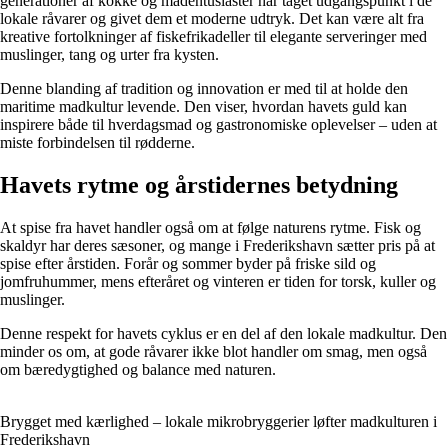
generationer af kokke og madentusiaster har taget udgangspunkt i de
lokale råvarer og givet dem et moderne udtryk. Det kan være alt fra
kreative fortolkninger af fiskefrikadeller til elegante serveringer med
muslinger, tang og urter fra kysten.
Denne blanding af tradition og innovation er med til at holde den
maritime madkultur levende. Den viser, hvordan havets guld kan
inspirere både til hverdagsmad og gastronomiske oplevelser – uden at
miste forbindelsen til rødderne.
Havets rytme og årstidernes betydning
At spise fra havet handler også om at følge naturens rytme. Fisk og
skaldyr har deres sæsoner, og mange i Frederikshavn sætter pris på at
spise efter årstiden. Forår og sommer byder på friske sild og
jomfruhummer, mens efteråret og vinteren er tiden for torsk, kuller og
muslinger.
Denne respekt for havets cyklus er en del af den lokale madkultur. Den
minder os om, at gode råvarer ikke blot handler om smag, men også
om bæredygtighed og balance med naturen.
Brygget med kærlighed – lokale mikrobryggerier løfter madkulturen i
Frederikshavn