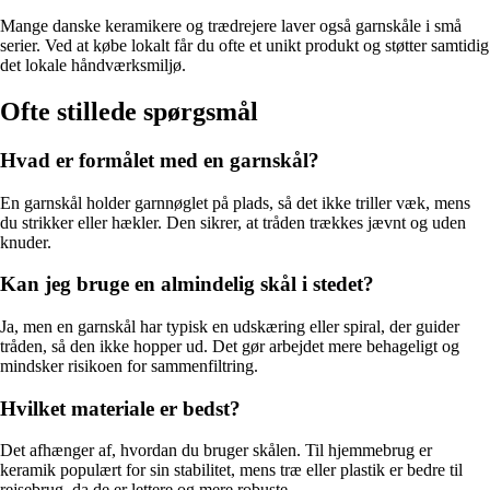
Mange danske keramikere og trædrejere laver også garnskåle i små
serier. Ved at købe lokalt får du ofte et unikt produkt og støtter samtidig
det lokale håndværksmiljø.
Ofte stillede spørgsmål
Hvad er formålet med en garnskål?
En garnskål holder garnnøglet på plads, så det ikke triller væk, mens
du strikker eller hækler. Den sikrer, at tråden trækkes jævnt og uden
knuder.
Kan jeg bruge en almindelig skål i stedet?
Ja, men en garnskål har typisk en udskæring eller spiral, der guider
tråden, så den ikke hopper ud. Det gør arbejdet mere behageligt og
mindsker risikoen for sammenfiltring.
Hvilket materiale er bedst?
Det afhænger af, hvordan du bruger skålen. Til hjemmebrug er
keramik populært for sin stabilitet, mens træ eller plastik er bedre til
rejsebrug, da de er lettere og mere robuste.