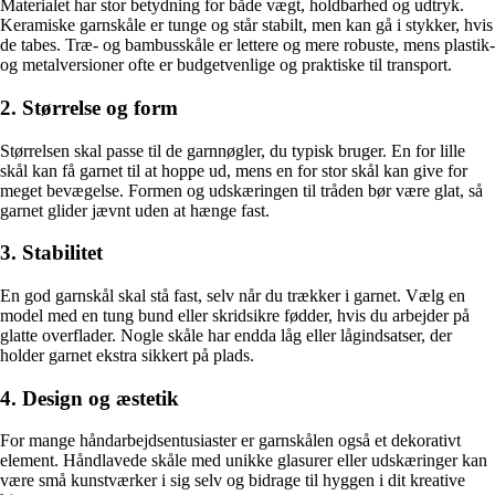
Materialet har stor betydning for både vægt, holdbarhed og udtryk.
Keramiske garnskåle er tunge og står stabilt, men kan gå i stykker, hvis
de tabes. Træ- og bambusskåle er lettere og mere robuste, mens plastik-
og metalversioner ofte er budgetvenlige og praktiske til transport.
2. Størrelse og form
Størrelsen skal passe til de garnnøgler, du typisk bruger. En for lille
skål kan få garnet til at hoppe ud, mens en for stor skål kan give for
meget bevægelse. Formen og udskæringen til tråden bør være glat, så
garnet glider jævnt uden at hænge fast.
3. Stabilitet
En god garnskål skal stå fast, selv når du trækker i garnet. Vælg en
model med en tung bund eller skridsikre fødder, hvis du arbejder på
glatte overflader. Nogle skåle har endda låg eller lågindsatser, der
holder garnet ekstra sikkert på plads.
4. Design og æstetik
For mange håndarbejdsentusiaster er garnskålen også et dekorativt
element. Håndlavede skåle med unikke glasurer eller udskæringer kan
være små kunstværker i sig selv og bidrage til hyggen i dit kreative