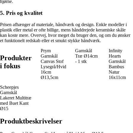
hjørne.
5. Pris og kvalitet
Prisen afhænger af materiale, håndværk og design. Enkle modeller i
plastik eller metal er ofte billige, mens hånddrejede keramiske skåle
kan koste mere. Overvej, hvor meget du bruger den, og om du ønsker
et funktionelt redskab eller et smukt stykke håndværk.
Prym
Garnskål
Infinity
Garnskål
Træ Ø14cm
Hearts
Produkter
Canvas Stof
- 1 stk
Garnskål
i fokus
Lysegrå/Hvid
Bambus
16cm
Natur
Ø13,5cm
16x11cm
Scheepjes
Garnskål
Lakeret Multitræ
med Buet Kant
Ø15
Produktbeskrivelser