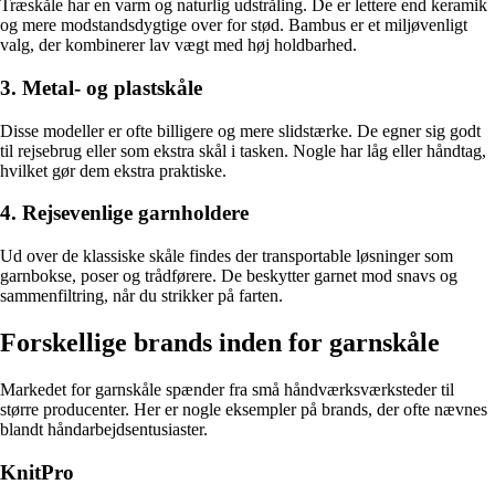
Træskåle har en varm og naturlig udstråling. De er lettere end keramik
og mere modstandsdygtige over for stød. Bambus er et miljøvenligt
valg, der kombinerer lav vægt med høj holdbarhed.
3. Metal- og plastskåle
Disse modeller er ofte billigere og mere slidstærke. De egner sig godt
til rejsebrug eller som ekstra skål i tasken. Nogle har låg eller håndtag,
hvilket gør dem ekstra praktiske.
4. Rejsevenlige garnholdere
Ud over de klassiske skåle findes der transportable løsninger som
garnbokse, poser og trådførere. De beskytter garnet mod snavs og
sammenfiltring, når du strikker på farten.
Forskellige brands inden for garnskåle
Markedet for garnskåle spænder fra små håndværksværksteder til
større producenter. Her er nogle eksempler på brands, der ofte nævnes
blandt håndarbejdsentusiaster.
KnitPro