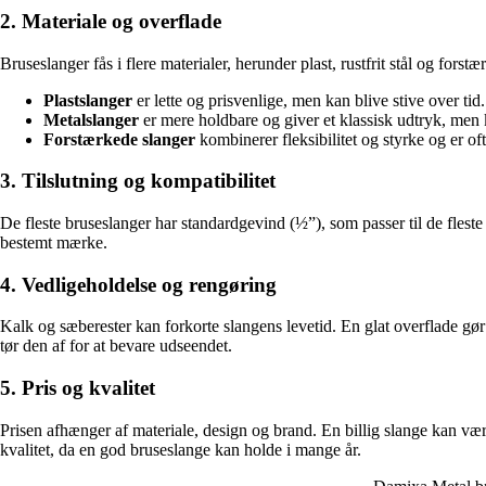
2. Materiale og overflade
Bruseslanger fås i flere materialer, herunder plast, rustfrit stål og forst
Plastslanger
er lette og prisvenlige, men kan blive stive over tid.
Metalslanger
er mere holdbare og giver et klassisk udtryk, men
Forstærkede slanger
kombinerer fleksibilitet og styrke og er of
3. Tilslutning og kompatibilitet
De fleste bruseslanger har standardgevind (½”), som passer til de fleste
bestemt mærke.
4. Vedligeholdelse og rengøring
Kalk og sæberester kan forkorte slangens levetid. En glat overflade g
tør den af for at bevare udseendet.
5. Pris og kvalitet
Prisen afhænger af materiale, design og brand. En billig slange kan være
kvalitet, da en god bruseslange kan holde i mange år.