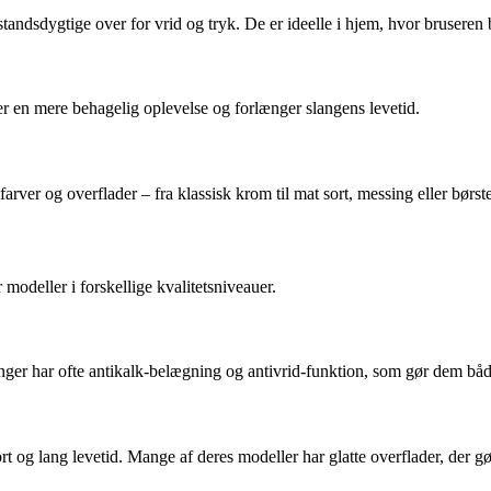
dsdygtige over for vrid og tryk. De er ideelle i hjem, hvor bruseren b
er en mere behagelig oplevelse og forlænger slangens levetid.
farver og overflader – fra klassisk krom til mat sort, messing eller børs
 modeller i forskellige kvalitetsniveauer.
nger har ofte antikalk-belægning og antivrid-funktion, som gør dem bå
t og lang levetid. Mange af deres modeller har glatte overflader, der g