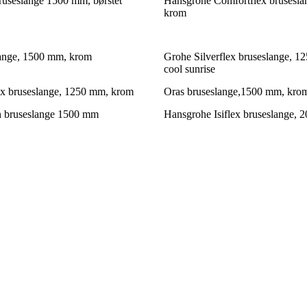
useslange 1500 mm, børstet
Hansgrohe Comfortflex brusesl
krom
lange, 1500 mm, krom
Grohe Silverflex bruseslange, 1
cool sunrise
ex bruseslange, 1250 mm, krom
Oras bruseslange,1500 mm, kro
n bruseslange 1500 mm
Hansgrohe Isiflex bruseslange,