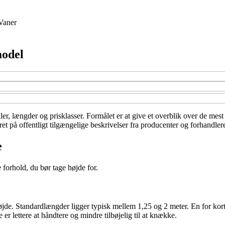
Vaner
model
aler, længder og prisklasser. Formålet er at give et overblik over de mest
t på offentligt tilgængelige beskrivelser fra producenter og forhandlere
e
 forhold, du bør tage højde for.
øjde. Standardlængder ligger typisk mellem 1,25 og 2 meter. En for ko
 er lettere at håndtere og mindre tilbøjelig til at knække.