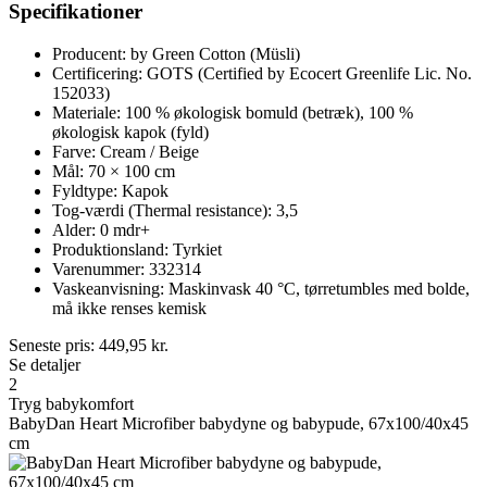
Specifikationer
Producent: by Green Cotton (Müsli)
Certificering: GOTS (Certified by Ecocert Greenlife Lic. No.
152033)
Materiale: 100 % økologisk bomuld (betræk), 100 %
økologisk kapok (fyld)
Farve: Cream / Beige
Mål: 70 × 100 cm
Fyldtype: Kapok
Tog-værdi (Thermal resistance): 3,5
Alder: 0 mdr+
Produktionsland: Tyrkiet
Varenummer: 332314
Vaskeanvisning: Maskinvask 40 °C, tørretumbles med bolde,
må ikke renses kemisk
Seneste pris:
449,95
kr.
Se detaljer
2
Tryg babykomfort
BabyDan Heart Microfiber babydyne og babypude, 67x100/40x45
cm